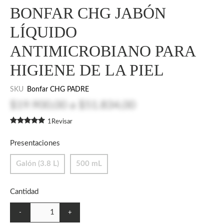
BONFAR CHG JABÓN
LÍQUIDO
ANTIMICROBIANO PARA
HIGIENE DE LA PIEL
SKU
Bonfar CHG PADRE
$19.900,00
a
$51.834,00
1
Revisar
Presentaciones
Galón (3.8 L)
500 mL
Cantidad
-
+