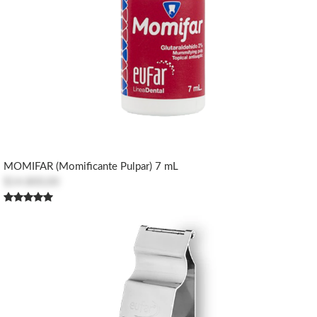
MOMIFAR (Momificante Pulpar) 7 mL
$14.800,00