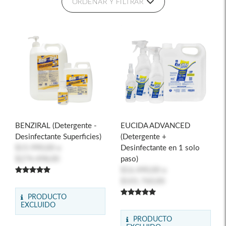
ORDENAR Y FILTRAR
BENZIRAL (Detergente -
EUCIDA ADVANCED
Desinfectante Superficies)
(Detergente +
$15.990,00
a
Desinfectante en 1 solo
$274.498,00
paso)
$16.490,00
a
$101.760,00
PRODUCTO
EXCLUIDO
PRODUCTO