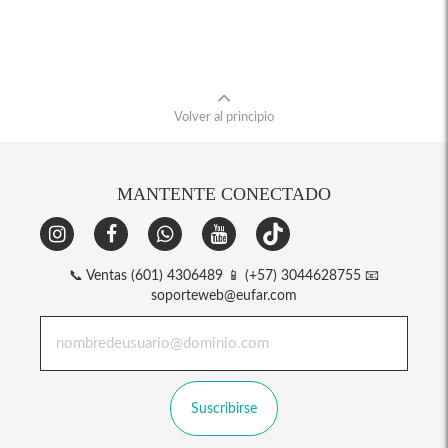
Volver al principio
MANTENTE CONECTADO
📞 Ventas (601) 4306489 📱 (+57) 3044628755 📧
soporteweb@eufar.com
Suscribirse