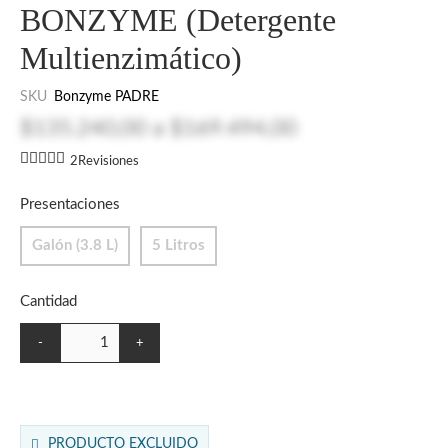
BONZYME (Detergente
Multienzimático)
SKU
Bonzyme PADRE
$135.240,00
a
$169.494,00
2
Revisiones
Presentaciones
Galón (3.8 L)
5 Litros
Cantidad
-
+
PRODUCTO EXCLUIDO