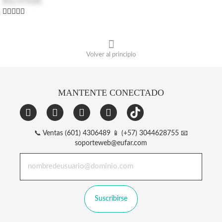
$52.470,00
Volver al principio
MANTENTE CONECTADO
📞 Ventas (601) 4306489 📱 (+57) 3044628755 📧
soporteweb@eufar.com
Suscribirse